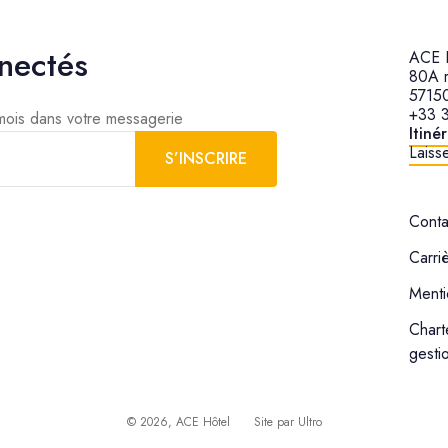
nectés
ACE H
80A r
57150
+33 3
 mois dans votre messagerie
Itiné
Laisse
S’INSCRIRE
Conta
Carri
Menti
Chart
gesti
©
2026
, ACE Hôtel
Site par
Ultro